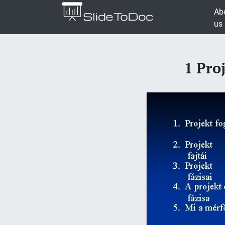
Ab
us
1 Pro