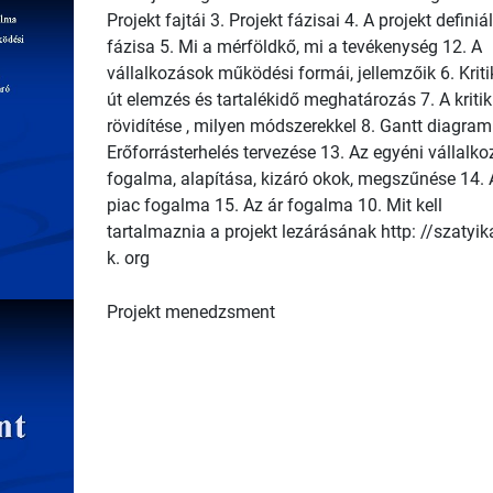
Projekt fajtái 3. Projekt fázisai 4. A projekt definiá
fázisa 5. Mi a mérföldkő, mi a tevékenység 12. A
vállalkozások működési formái, jellemzőik 6. Krit
út elemzés és tartalékidő meghatározás 7. A kritik
rövidítése , milyen módszerekkel 8. Gantt diagra
Erőforrásterhelés tervezése 13. Az egyéni vállalko
fogalma, alapítása, kizáró okok, megszűnése 14. 
piac fogalma 15. Az ár fogalma 10. Mit kell
tartalmaznia a projekt lezárásának http: //szatyik
k. org
Projekt menedzsment