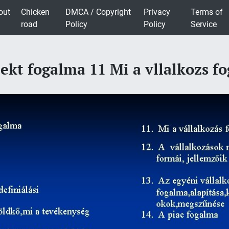
out
Chicken
DMCA / Copyright
Privacy
Terms of
road
Policy
Policy
Service
jekt fogalma 11 Mi a vllalkozs f