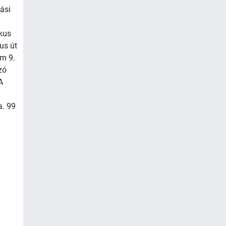
lási
ikus
us út
mm 9.
zó
A
a. 99