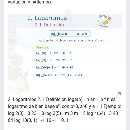
variación y n=tiempo
2. Logaritmos 2. 1 Definición loga(b)= n an = b “ n es
logaritmo de b en base a”, con b>0, a>0 y a ≠ 1 Ejemplo:
log 2(8)= 3 23 = 8 log 3(5)= m 3 m = 5 log 4(64)= 3 43 =
64 log 10(0, 1)= -1 10 -1 = 0, 1