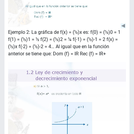
Ejemplo 2: La gráfica de f(x) = (½)x es: f(0) = (½)0 = 1
f(1) = (½)1 = ½ f(2) = (½)2 = ¼ f(-1) = (½)-1 = 2 f(x) =
(½)x f(-2) = (½)-2 = 4… Al igual que en la función
anterior se tiene que: Dom (f) = IR Rec (f) = IR+