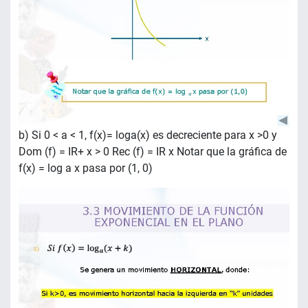
b) Si 0 < a < 1, f(x)= loga(x) es decreciente para x >0 y
Dom (f) = IR+ x > 0 Rec (f) = IR x Notar que la gráfica de
f(x) = log a x pasa por (1, 0)