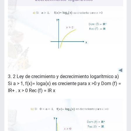
3. 2 Ley de crecimiento y decrecimiento logarítmico a)
Si a > 1, f(x)= loga(x) es creciente para x >0 y Dom (f) =
IR+ . x > 0 Rec (f) = IR x