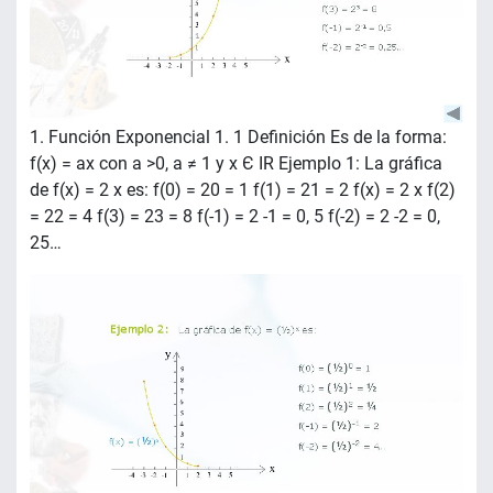
1. Función Exponencial 1. 1 Definición Es de la forma:
f(x) = ax con a >0, a ≠ 1 y x Є IR Ejemplo 1: La gráfica
de f(x) = 2 x es: f(0) = 20 = 1 f(1) = 21 = 2 f(x) = 2 x f(2)
= 22 = 4 f(3) = 23 = 8 f(-1) = 2 -1 = 0, 5 f(-2) = 2 -2 = 0,
25…