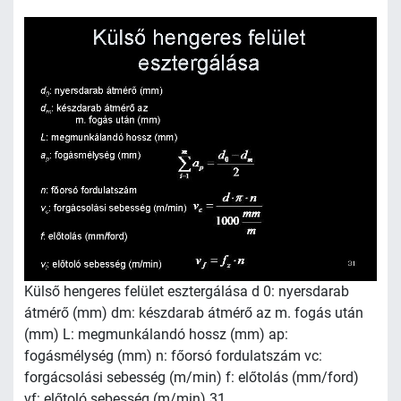
Külső hengeres felület esztergálása d 0: nyersdarab
átmérő (mm) dm: készdarab átmérő az m. fogás után
(mm) L: megmunkálandó hossz (mm) ap:
fogásmélység (mm) n: főorsó fordulatszám vc:
forgácsolási sebesség (m/min) f: előtolás (mm/ford)
vf: előtoló sebesség (m/min) 31