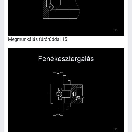
Megmunkálás fúrórúddal 15