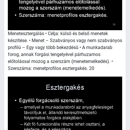
Menetesztergálás • Célja: külső és belső menetek
készítése. • Menet – Szabványos vagy nem szabványos
profilú – Egy vagy több bekezdésű • A munkadarab
forog, annak forgási tengelyével párhuzamos
előtolással mozog a szerszám (menetemelkedés). •
Szerszáma: menetprofilos esztergakés. 20