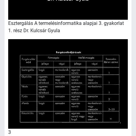
Esztergálás A termelésinformatika alapjai 3. gyakorlat
1. rész Dr. Kulcsár Gyula
3