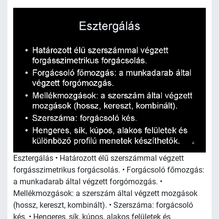
Esztergálás • Határozott élű szerszámmal végzett
forgásszimetrikus forgácsolás. • Forgácsoló főmozgás:
a munkadarab által végzett forgómozgás. •
Mellékmozgások: a szerszám által végzett mozgások
(hossz, kereszt, kombinált). • Szerszáma: forgácsoló
kés. • Hengeres, sík, kúpos, alakos felületek és