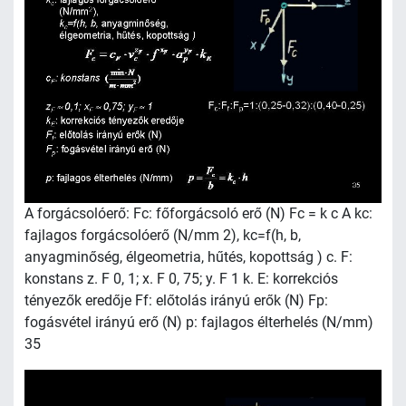
A forgácsolóerő: Fc: főforgácsoló erő (N) Fc = k c A kc:
fajlagos forgácsolóerő (N/mm 2), kc=f(h, b,
anyagminőség, élgeometria, hűtés, kopottság ) c. F:
konstans z. F 0, 1; x. F 0, 75; y. F 1 k. E: korrekciós
tényezők eredője Ff: előtolás irányú erők (N) Fp:
fogásvétel irányú erő (N) p: fajlagos élterhelés (N/mm)
35