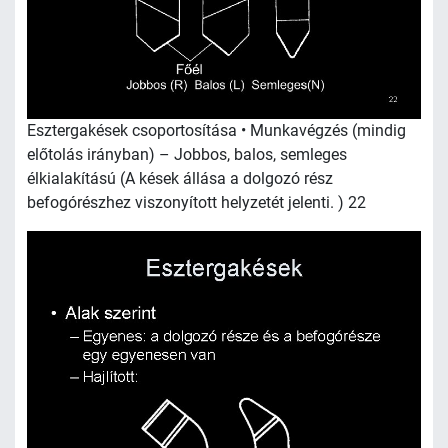
Esztergakések csoportosítása • Munkavégzés (mindig
előtolás irányban) – Jobbos, balos, semleges
élkialakítású (A kések állása a dolgozó rész
befogórészhez viszonyított helyzetét jelenti. ) 22