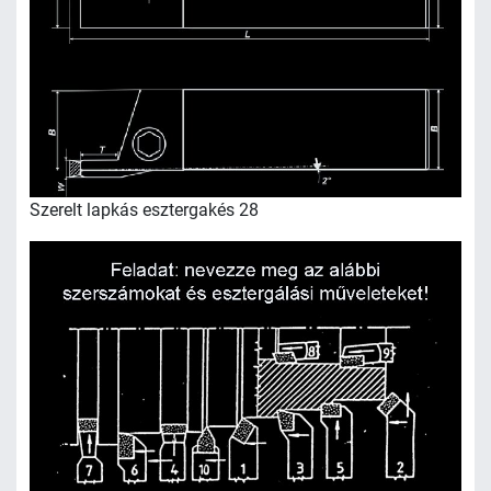
Szerelt lapkás esztergakés 28