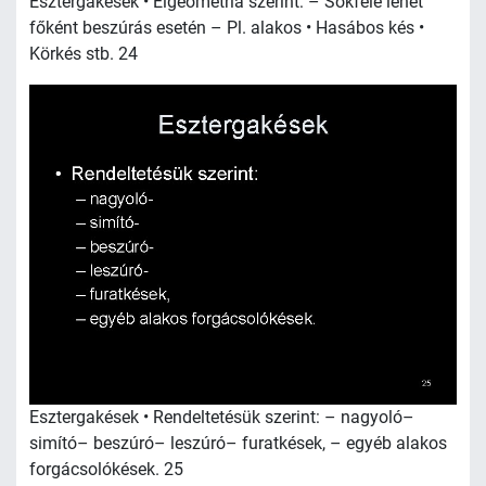
Esztergakések • Élgeometria szerint: – Sokféle lehet
főként beszúrás esetén – Pl. alakos • Hasábos kés •
Körkés stb. 24
Esztergakések • Rendeltetésük szerint: – nagyoló–
simító– beszúró– leszúró– furatkések, – egyéb alakos
forgácsolókések. 25