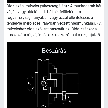
Oldalazási művelet (síkesztergálás) • A munkadarab két
végén vagy oldalán – tehát sík felületén – a
fogásmélység irányában vagy azzal ellentétesen, a
tengelyre merőleges irányban végzett megmunkálás. • A
művelethez oldalazókést használunk. Oldalazáskor a
hosszszánt rögzítjük, és a keresztszánnal mozgatjuk. 9