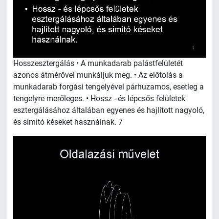
Hosszesztergálás • A munkadarab palástfelületét
azonos átmérővel munkáljuk meg. • Az előtolás a
munkadarab forgási tengelyével párhuzamos, esetleg a
tengelyre merőleges. • Hossz - és lépcsős felületek
esztergálásához általában egyenes és hajlított nagyoló,
és simító késeket használnak. 7