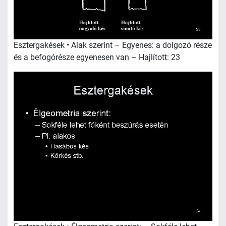
Esztergakések • Alak szerint – Egyenes: a dolgozó része
és a befogórésze egyenesen van – Hajlított: 23