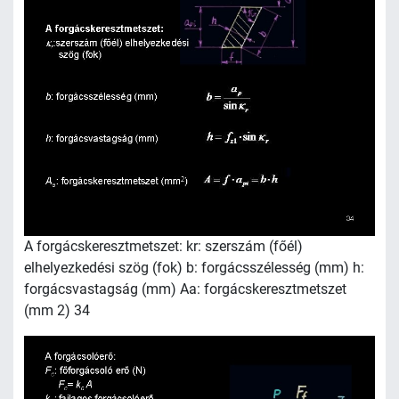
A forgácskeresztmetszet: kr: szerszám (főél)
elhelyezkedési szög (fok) b: forgácsszélesség (mm) h:
forgácsvastagság (mm) Aa: forgácskeresztmetszet
(mm 2) 34