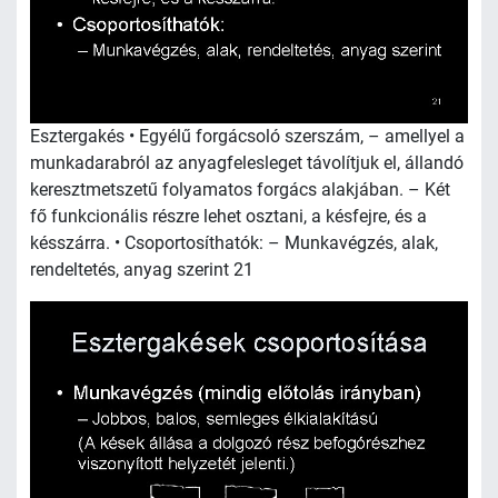
Esztergakés • Egyélű forgácsoló szerszám, – amellyel a
munkadarabról az anyagfelesleget távolítjuk el, állandó
keresztmetszetű folyamatos forgács alakjában. – Két
fő funkcionális részre lehet osztani, a késfejre, és a
késszárra. • Csoportosíthatók: – Munkavégzés, alak,
rendeltetés, anyag szerint 21