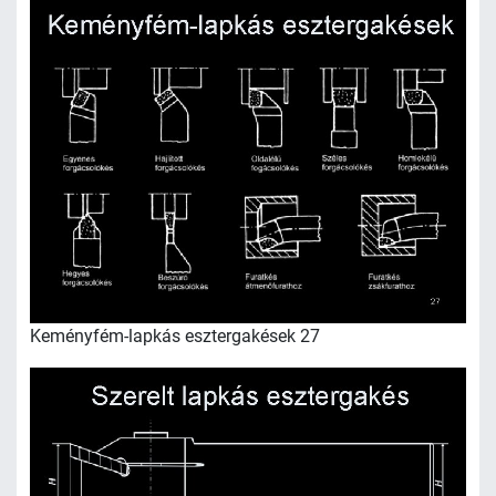
Keményfém-lapkás esztergakések 27