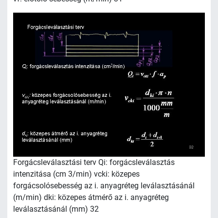
Forgácsleválasztási terv Qi: forgácsleválasztás
intenzitása (cm 3/min) vcki: közepes
forgácsolósebesség az i. anyagréteg leválasztásánál
(m/min) dki: közepes átmérő az i. anyagréteg
leválasztásánál (mm) 32