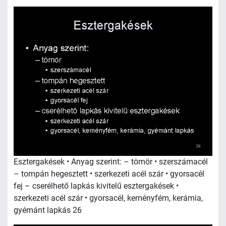
Esztergakések • Anyag szerint: – tömör • szerszámacél
– tompán hegesztett • szerkezeti acél szár • gyorsacél
fej – cserélhető lapkás kivitelű esztergakések •
szerkezeti acél szár • gyorsacél, keményfém, kerámia,
gyémánt lapkás 26