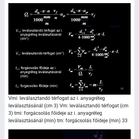
Vmi: leválasztandó térfogat az i. anyagréteg
leválasztásánál (cm 3) Vm: leválasztandó térfogat (cm
3) tmi: forgácsolás főideje az i. anyagréteg
leválasztásánál (min) tm: forgácsolás főideje (min) 33