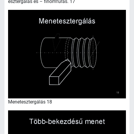
esztergálás és – finomfúrás. 17
Menetesztergálás 18