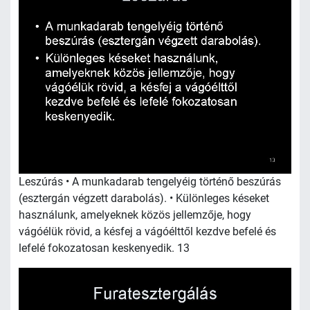
Leszúrás • A munkadarab tengelyéig történő beszúrás
(esztergán végzett darabolás). • Különleges késeket
használunk, amelyeknek közös jellemzője, hogy
vágóélük rövid, a késfej a vágóélttől kezdve befelé és
lefelé fokozatosan keskenyedik. 13