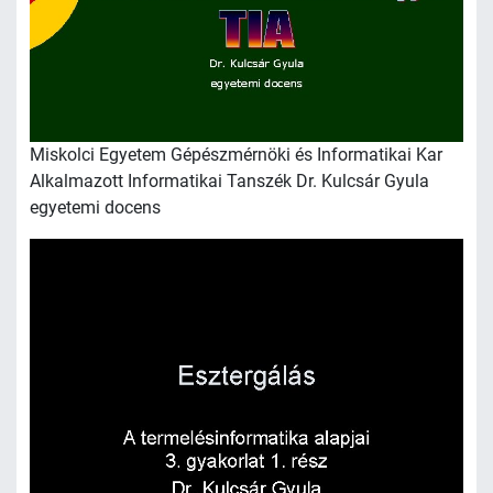
Miskolci Egyetem Gépészmérnöki és Informatikai Kar
Alkalmazott Informatikai Tanszék Dr. Kulcsár Gyula
egyetemi docens