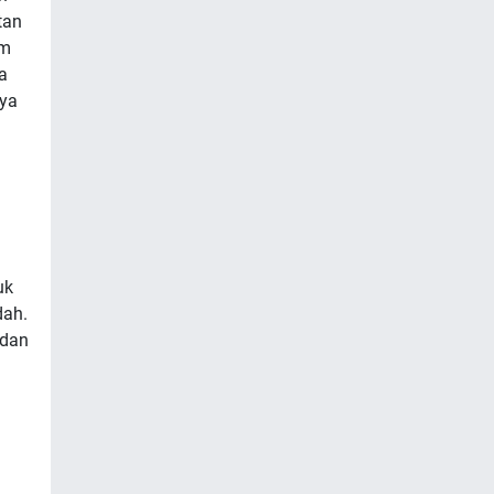
tan
um
a
ya
uk
dah.
 dan