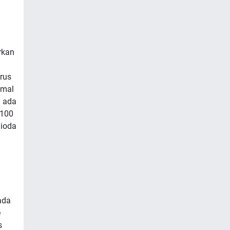
rkan
rus
imal
1 ada
/100
dioda
ada
e
s