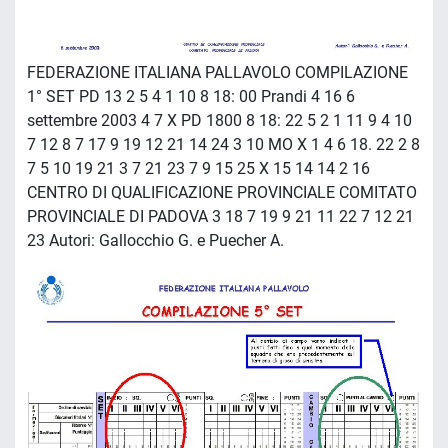
FEDERAZIONE ITALIANA PALLAVOLO COMPILAZIONE
1° SET PD 13 2 5 4 1 10 8 18: 00 Prandi 4 16 6
settembre 2003 4 7 X PD 1800 8 18: 22 5 2 1 11 9 4 10
7 12 8 7 17 9 19 12 21 14 24 3 10 MO X 1 4 6 18. 22 2 8
7 5 10 19 21 3 7 21 23 7 9 15 25 X 15 14 14 2 16
CENTRO DI QUALIFICAZIONE PROVINCIALE COMITATO
PROVINCIALE DI PADOVA 3 18 7 19 9 21 11 22 7 12 21
23 Autori: Gallocchio G. e Puecher A.