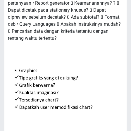
pertanyaan • Report generator ü Keamananannya? ? ü
Dapat dicetak pada stationery khusus? ü Dapat
dipreview sebelum decetak? ü Ada subtotal? ü Format,
dsb • Query Languages ü Apakah instruksinya mudah?
ü Pencarian data dengan kriteria tertentu dengan
rentang waktu tertentu?