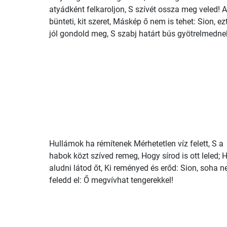
atyádként felkaroljon, S szívét ossza meg veled! A
bünteti, kit szeret, Máskép ő nem is tehet: Sion, ez
jól gondold meg, S szabj határt bús gyötrelmedne
Hullámok ha rémítenek Mérhetetlen víz felett, S a
habok közt szíved remeg, Hogy sírod is ott leled; 
aludni látod őt, Ki reményed és erőd: Sion, soha n
feledd el: Ő megvívhat tengerekkel!