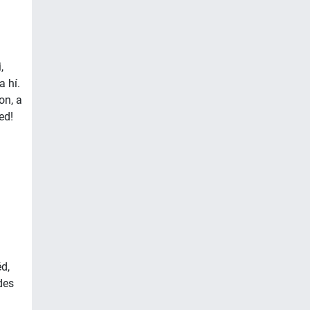
,
a hí.
on, a
ed!
d,
des