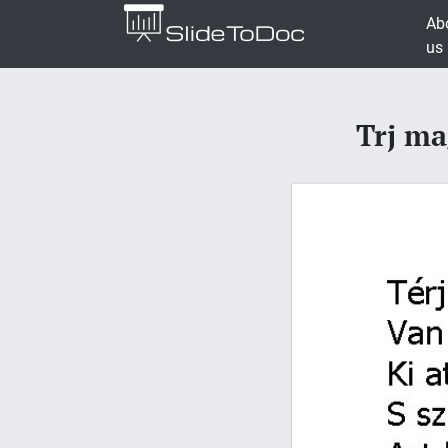
Ab
us
Trj ma