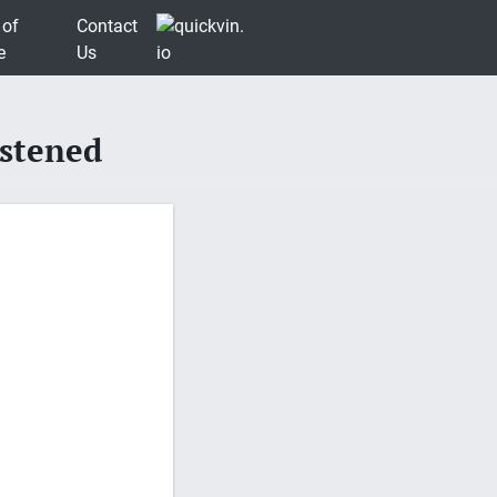
 of
Contact
e
Us
Istened