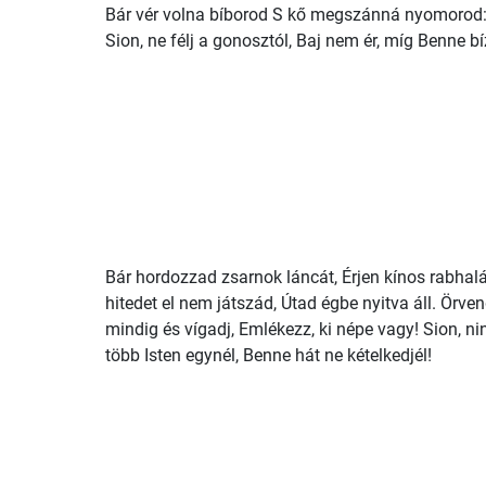
Bár vér volna bíborod S kő megszánná nyomorod
Sion, ne félj a gonosztól, Baj nem ér, míg Benne bí
Bár hordozzad zsarnok láncát, Érjen kínos rabhalá
hitedet el nem játszád, Útad égbe nyitva áll. Örven
mindig és vígadj, Emlékezz, ki népe vagy! Sion, ni
több Isten egynél, Benne hát ne kételkedjél!