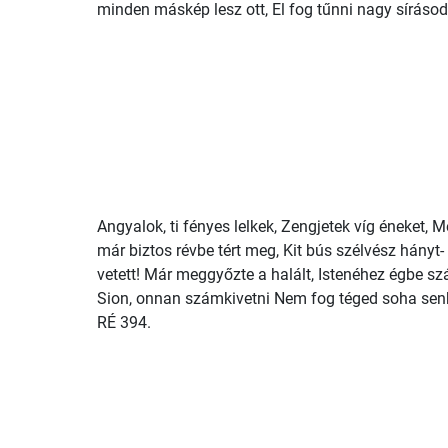
minden máskép lesz ott, El fog tűnni nagy sírásod
Angyalok, ti fényes lelkek, Zengjetek víg éneket, M
már biztos révbe tért meg, Kit bús szélvész hányt-
vetett! Már meggyőzte a halált, Istenéhez égbe szál
Sion, onnan számkivetni Nem fog téged soha senk
RÉ 394.