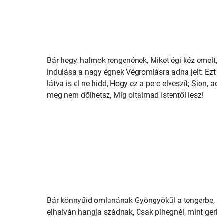
Bár hegy, halmok rengenének, Miket égi kéz emelt,
indulása a nagy égnek Végromlásra adna jelt: Ezt
látva is el ne hidd, Hogy ez a perc elveszít; Sion, a
meg nem dőlhetsz, Míg oltalmad Istentől lesz!
Bár könnyűid omlanának Gyöngyökűl a tengerbe,
elhalván hangja szádnak, Csak pihegnél, mint gerl