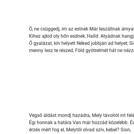
Ó, ne csüggedj, ím az estnek Már leszállnak árnyai
Kihez ajkid oly hőn esdnek, Halld: Atyádnak hangj
Ő gyalázat, kín helyett Néked jobbján ad helyet; Si
menny lesz te részed, Föld gyötrelmét hát ne nézz
Végső áldást mondj hazádra, Mely távolról int felé
Égi honnak a határa Van már hozzád közelébb. É
érzés mért fog el, Melytől olvad szív, kebel? Sion,