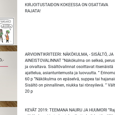
KIRJOITUSTAIDON KOKEESSA ON OSATTAVA
RAJATA!
ARVIOINTIKRITEERI: NÄKÖKULMA, - SISÄLTÖ, JA
AINEISTOVALINNAT ”Näkökulma on selkeä, perust
ja oivaltava. Sisältövalinnat osoittavat itsenäistä
ajattelua, asiantuntemusta ja luovuutta. ” Erinom
60 p ”Näkökulma on epäselvä, suppea tai hajanai
Sisältö on pinnallinen, niukka tai rönsyilevä. ” Väl
20 p
KEVÄT 2019: TEEMANA NAURU JA HUUMORI ”Ra