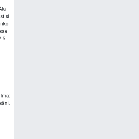
Älä
stisi
Onko
issa
 5.
ä
ulma:
säni.