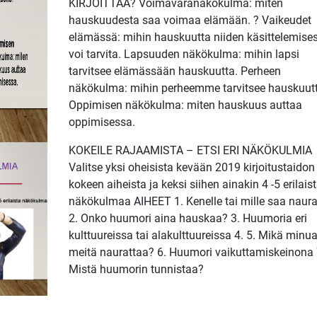
KIRJOITTAA? Voimavaranäkökulma: miten
hauskuudesta saa voimaa elämään. ? Vaikeudet
elämässä: mihin hauskuutta niiden käsittelemise
voi tarvita. Lapsuuden näkökulma: mihin lapsi
tarvitsee elämässään hauskuutta. Perheen
näkökulma: mihin perheemme tarvitsee hauskuutt
Oppimisen näkökulma: miten hauskuus auttaa
oppimisessa.
KOKEILE RAJAAMISTA – ETSI ERI NÄKÖKULMIA
Valitse yksi oheisista kevään 2019 kirjoitustaidon
kokeen aiheista ja keksi siihen ainakin 4 -5 erilais
näkökulmaa AIHEET 1. Kenelle tai mille saa naur
2. Onko huumori aina hauskaa? 3. Huumoria eri
kulttuureissa tai alakulttuureissa 4. 5. Mikä minua
meitä naurattaa? 6. Huumori vaikuttamiskeinona 
Mistä huumorin tunnistaa?