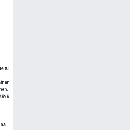
eltu
ainen
nen.
ttävä
jaa