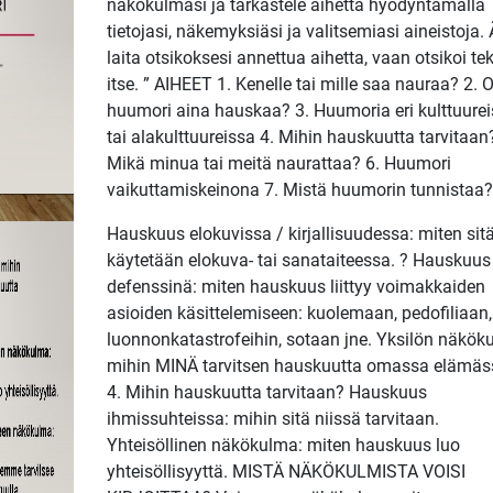
näkökulmasi ja tarkastele aihetta hyödyntämällä
tietojasi, näkemyksiäsi ja valitsemiasi aineistoja. 
laita otsikoksesi annettua aihetta, vaan otsikoi tek
itse. ” AIHEET 1. Kenelle tai mille saa nauraa? 2. 
huumori aina hauskaa? 3. Huumoria eri kulttuure
tai alakulttuureissa 4. Mihin hauskuutta tarvitaan?
Mikä minua tai meitä naurattaa? 6. Huumori
vaikuttamiskeinona 7. Mistä huumorin tunnistaa?
Hauskuus elokuvissa / kirjallisuudessa: miten sit
käytetään elokuva- tai sanataiteessa. ? Hauskuus
defenssinä: miten hauskuus liittyy voimakkaiden
asioiden käsittelemiseen: kuolemaan, pedofiliaan,
luonnonkatastrofeihin, sotaan jne. Yksilön näkök
mihin MINÄ tarvitsen hauskuutta omassa elämäs
4. Mihin hauskuutta tarvitaan? Hauskuus
ihmissuhteissa: mihin sitä niissä tarvitaan.
Yhteisöllinen näkökulma: miten hauskuus luo
yhteisöllisyyttä. MISTÄ NÄKÖKULMISTA VOISI