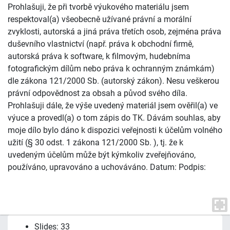
Prohlašuji, že při tvorbě výukového materiálu jsem
respektoval(a) všeobecně užívané právní a morální
zvyklosti, autorská a jiná práva třetích osob, zejména práva
duševního vlastnictví (např. práva k obchodní firmě,
autorská práva k software, k filmovým, hudebníma
fotografickým dílům nebo práva k ochranným známkám)
dle zákona 121/2000 Sb. (autorský zákon). Nesu veškerou
právní odpovědnost za obsah a původ svého díla.
Prohlašuji dále, že výše uvedený materiál jsem ověřil(a) ve
výuce a provedl(a) o tom zápis do TK. Dávám souhlas, aby
moje dílo bylo dáno k dispozici veřejnosti k účelům volného
užití (§ 30 odst. 1 zákona 121/2000 Sb. ), tj. že k
uvedeným účelům může být kýmkoliv zveřejňováno,
používáno, upravováno a uchováváno. Datum: Podpis:
Slides: 33