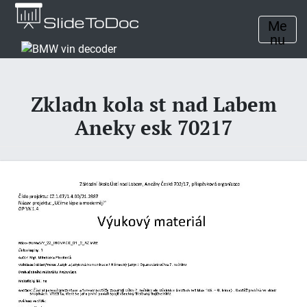
Me
nu
Zkladn kola st nad Labem
Aneky esk 70217