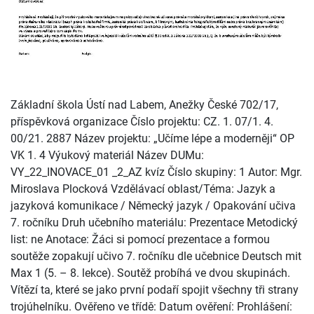
Základní škola Ústí nad Labem, Anežky České 702/17,
příspěvková organizace Číslo projektu: CZ. 1. 07/1. 4.
00/21. 2887 Název projektu: „Učíme lépe a moderněji“ OP
VK 1. 4 Výukový materiál Název DUMu:
VY_22_INOVACE_01 _2_AZ kvíz Číslo skupiny: 1 Autor: Mgr.
Miroslava Plocková Vzdělávací oblast/Téma: Jazyk a
jazyková komunikace / Německý jazyk / Opakování učiva
7. ročníku Druh učebního materiálu: Prezentace Metodický
list: ne Anotace: Žáci si pomocí prezentace a formou
soutěže zopakují učivo 7. ročníku dle učebnice Deutsch mit
Max 1 (5. – 8. lekce). Soutěž probíhá ve dvou skupinách.
Vítězí ta, které se jako první podaří spojit všechny tři strany
trojúhelníku. Ověřeno ve třídě: Datum ověření: Prohlášení: