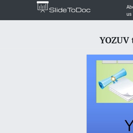
Ab
us
YOZUV t