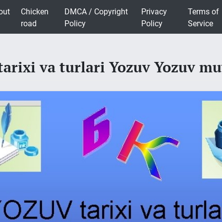
out
Chicken
DMCA / Copyright
Privacy
Terms of
road
Policy
Policy
Service
arixi va turlari Yozuv Yozuv mu