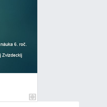
VZŤAHY V RODINÁCH sú dobré, alebo zlé,
po konfliktoch končia. Pre zdravý psych
deťmi. Súčasná moderná doba so sebou p
rodičia sa snažia zabezpečiť rodinu po
ich prvoradou je zabezpečiť výchovu di