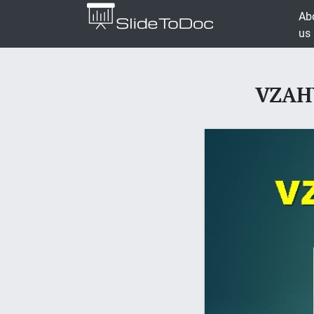
Ab
us
VZAHY