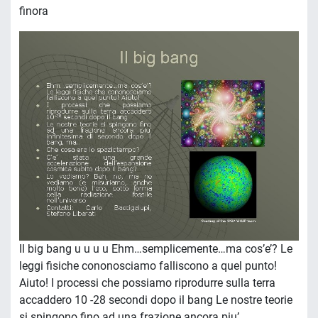
finora
Il big bang u u u u Ehm…semplicemente…ma cos’e’? Le
leggi fisiche cononosciamo falliscono a quel punto!
Aiuto! I processi che possiamo riprodurre sulla terra
accaddero 10 -28 secondi dopo il bang Le nostre teorie
si spingono fino ad una frazione ancora piu’