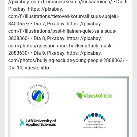
//pixabay. com/fi/images/search/kiusaaminen/ • Dia 6,
Pixabay. https: //pixabay.
com/fi/illustrations/tietoverkkoturvallisuus-suojelu-
3400657/ • Dia 7, Pixabay. https: //pixabay.
com/fi/illustrations/psst-hiljainen-quiet-salaisuus-
3838360/ • Dia 8, Pixabay. https: //pixabay.
com/photos/question-mark-hacker-attack-mask-
2883630/ • Dia 9, Pixabay. https: //pixabay.
com/photos/bullying-exclude-young-people-2888363/ •
Dia 10, Väestöliitto