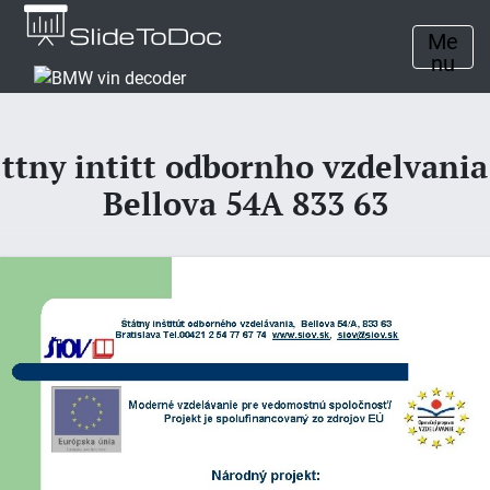
Me
nu
ttny intitt odbornho vzdelvania
Bellova 54A 833 63