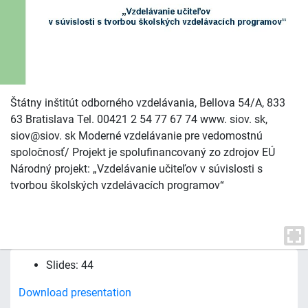
Štátny inštitút odborného vzdelávania, Bellova 54/A, 833
63 Bratislava Tel. 00421 2 54 77 67 74 www. siov. sk,
siov@siov. sk Moderné vzdelávanie pre vedomostnú
spoločnosť/ Projekt je spolufinancovaný zo zdrojov EÚ
Národný projekt: „Vzdelávanie učiteľov v súvislosti s
tvorbou školských vzdelávacích programov“
Slides: 44
Download presentation