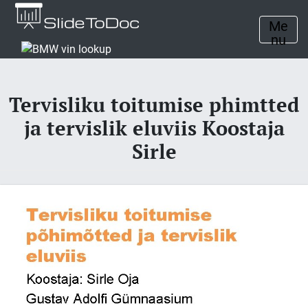
Me
nu
Tervisliku toitumise phimtted
ja tervislik eluviis Koostaja
Sirle