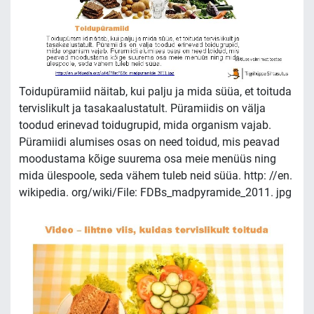
Toidupüramiid näitab, kui palju ja mida süüa, et toituda
tervislikult ja tasakaalustatult. Püramiidis on välja
toodud erinevad toidugrupid, mida organism vajab.
Püramiidi alumises osas on need toidud, mis peavad
moodustama kõige suurema osa meie menüüs ning
mida ülespoole, seda vähem tuleb neid süüa. http: //en.
wikipedia. org/wiki/File: FDBs_madpyramide_2011. jpg