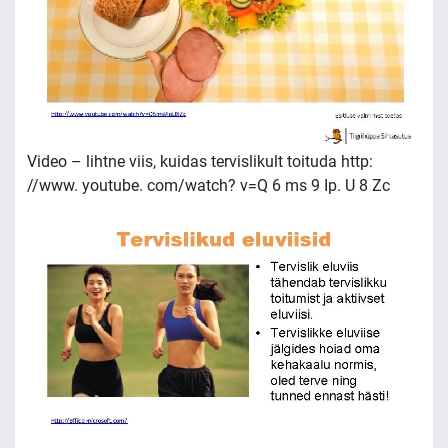
Video – lihtne viis, kuidas tervislikult toituda http:
//www. youtube. com/watch? v=Q 6 ms 9 Ip. U 8 Zc