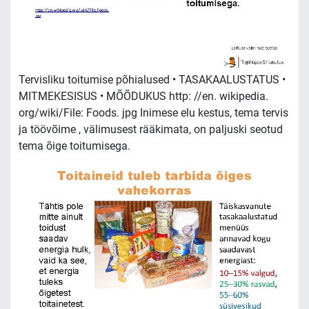
Tervisliku toitumise põhialused • TASAKAALUSTATUS •
MITMEKESISUS • MÕÕDUKUS http: //en. wikipedia.
org/wiki/File: Foods. jpg Inimese elu kestus, tema tervis
ja töövõime , välimusest rääkimata, on paljuski seotud
tema õige toitumisega.