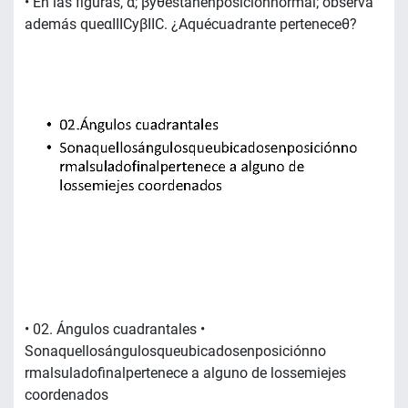
• En las figuras, α; βyθestánenposiciónnormal; observa
además queαIIICyβIIC. ¿Aquécuadrante perteneceθ?
• 02. Ángulos cuadrantales •
Sonaquellosángulosqueubicadosenposiciónno
rmalsuladofinalpertenece a alguno de lossemiejes
coordenados