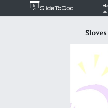
Ab
us
Sloves