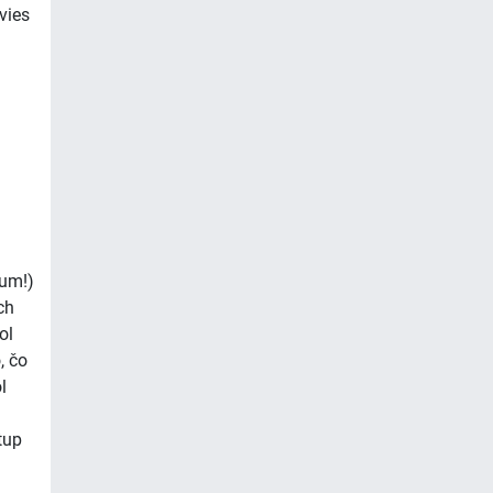
vies
mum!)
ch
ol
, čo
l
tup