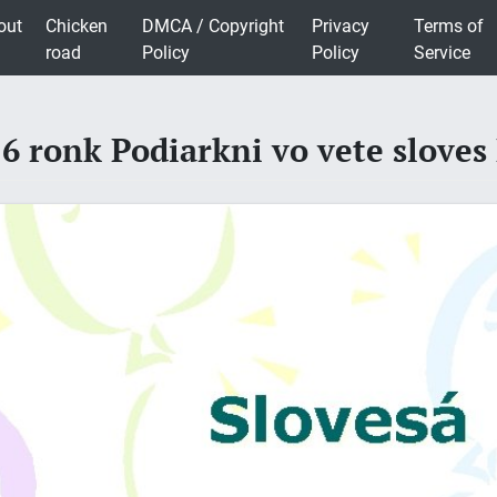
out
Chicken
DMCA / Copyright
Privacy
Terms of
road
Policy
Policy
Service
 6 ronk Podiarkni vo vete slove