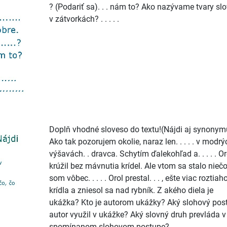
? (Podariť sa). . . nám to? Ako nazývame tvary slo
v zátvorkách? . . . . .
Doplň vhodné sloveso do textu!(Nájdi aj synony
Ako tak pozorujem okolie, naraz len. . . . . v modrý
výšavách. . dravca. Schytím ďalekohľad a. . . . . Or
krúžil bez mávnutia krídel. Ale vtom sa stalo niečo
som vôbec. . . . . Orol prestal. . . , ešte viac roztiaho
krídla a zniesol sa nad rybník. Z akého diela je
ukážka? Kto je autorom ukážky? Aký slohový pos
autor využil v ukážke? Aký slovný druh prevláda v
spomínanom slohovom postupe?