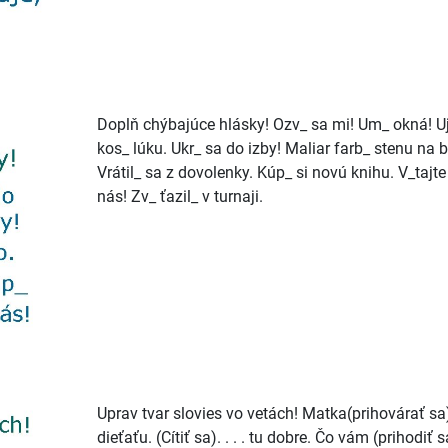
Doplň chýbajúce hlásky! Ozv_ sa mi! Um_ okná! U
kos_ lúku. Ukr_ sa do izby! Maliar farb_ stenu na b
Vrátil_ sa z dovolenky. Kúp_ si novú knihu. V_tajte
nás! Zv_ ťazil_ v turnaji.
Uprav tvar slovies vo vetách! Matka(prihovárať sa).
dieťaťu. (Cítiť sa). . . . tu dobre. Čo vám (prihodiť sa