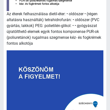
Az éterek felhasználása dietil-éter: • oldószer • (régen
altatásra használták) tetrahidrofurán: • oldószer (PVC
gyártás, lakkok) PEG: polietilén-glikol: • • gyógyászat
újratölthető elemek egyik fontos komponense PUR-ok
(poliuretánok) rugalmas szegmense kéz- és fogkrémek
fontos alkotója