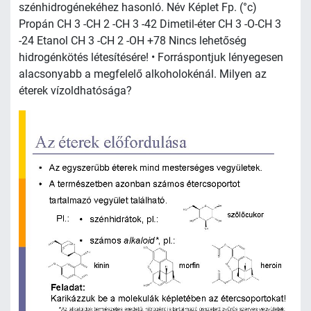
szénhidrogénekéhez hasonló. Név Képlet Fp. (°c)
Propán CH 3 -CH 2 -CH 3 -42 Dimetil-éter CH 3 -O-CH 3
-24 Etanol CH 3 -CH 2 -OH +78 Nincs lehetőség
hidrogénkötés létesítésére! • Forráspontjuk lényegesen
alacsonyabb a megfelelő alkoholokénál. Milyen az
éterek vízoldhatósága?