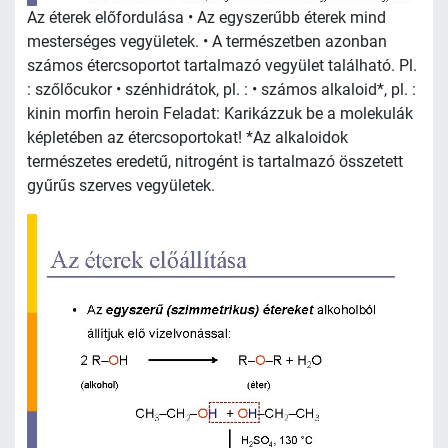
Az éterek előfordulása • Az egyszerűbb éterek mind
mesterséges vegyületek. • A természetben azonban
számos étercsoportot tartalmazó vegyület található. Pl.
: szőlőcukor • szénhidrátok, pl. : • számos alkaloid*, pl. :
kinin morfin heroin Feladat: Karikázzuk be a molekulák
képletében az étercsoportokat! *Az alkaloidok
természetes eredetű, nitrogént is tartalmazó összetett
gyűrűs szerves vegyületek.