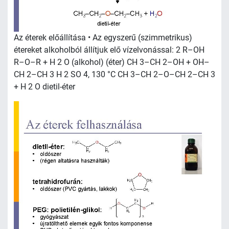
Az éterek előállítása • Az egyszerű (szimmetrikus)
étereket alkoholból állítjuk elő vízelvonással: 2 R–OH
R–O–R + H 2 O (alkohol) (éter) CH 3–CH 2–OH + OH–
CH 2–CH 3 H 2 SO 4, 130 °C CH 3–CH 2–O–CH 2–CH 3
+ H 2 O dietil-éter