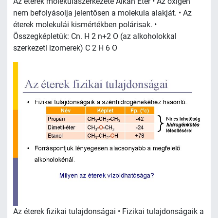
Az éterek molekulaszerkezete Alkán Éter • Az oxigén
nem befolyásolja jelentősen a molekula alakját. • Az
éterek molekulái kismértékben polárisak. •
Összegképletük: Cn. H 2 n+2 O (az alkoholokkal
szerkezeti izomerek) C 2 H 6 O
Az éterek fizikai tulajdonságai • Fizikai tulajdonságaik a