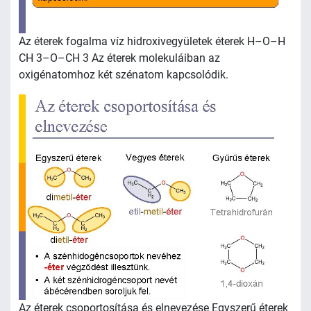
Az éterek fogalma víz hidroxivegyületek éterek H–O–H
CH 3–O–CH 3 Az éterek molekuláiban az
oxigénatomhoz két szénatom kapcsolódik.
Az éterek csoportosítása és elnevezése Egyszerű éterek