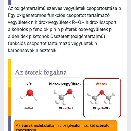
Az oxigéntartalmú szerves vegyületek csoportosítása p
Egy oxigénatomos funkciós csoportot tartalmazó
vegyületek n hidroxivegyületek R–OH hidroxilcsoport
alkoholok p fenolok p n n p éterek oxovegyületek p
aldehidek p ketonok Összetett (oxigéntartalmú)
funkciós csoportot tartalmazó vegyületek n
karbonsavak n észterek