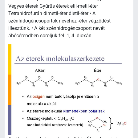
Vegyes éterek Gyűrűs éterek etil-metil-éter
Tetrahidrofurán dimetil-éter dietil-éter • A
szénhidogéncsoportok nevéhez -éter végződést
illesztünk. • A két szénhidrogéncsoport nevét
ábécérendben soroljuk fel. 1, 4 -dioxán