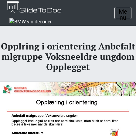
Me
nu
Opplring i orientering Anbefalt
mlgruppe Voksneeldre ungdom
Opplegget