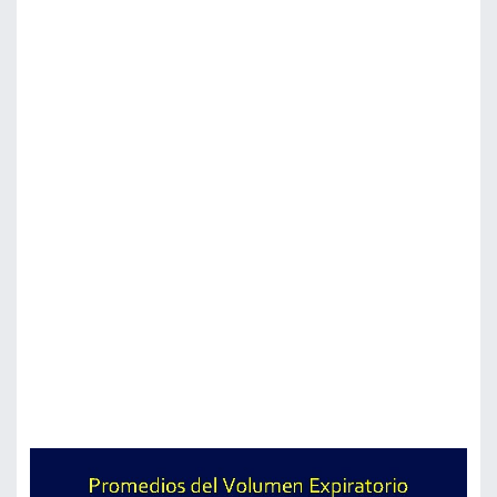
Promedios del Volumen Expiratorio Forzado por
Segundo y de la Capacidad Vital Forzada ü Los
promedios de estas dos medidas pueden ser útiles en
determinar la clase de enfermedad pulmonar que una
persona pueda tener. ü Un promedio de 0. 7 o mayor se
considera normal. ü Esta relación puede estar reducido
en la presencia de obstrucción de las vías aéreas, pero
el promedio es normal con una condición pulmonar
restrictiva.