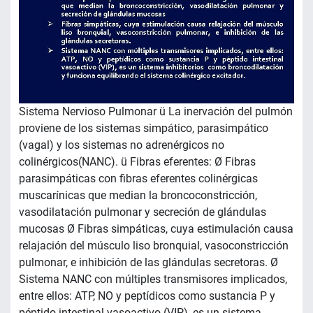
Sistema Nervioso Pulmonar ü La inervación del pulmón
proviene de los sistemas simpático, parasimpático
(vagal) y los sistemas no adrenérgicos no
colinérgicos(NANC). ü Fibras eferentes: Ø Fibras
parasimpáticas con fibras eferentes colinérgicas
muscarínicas que median la broncoconstricción,
vasodilatación pulmonar y secreción de glándulas
mucosas Ø Fibras simpáticas, cuya estimulación causa
relajación del músculo liso bronquial, vasoconstricción
pulmonar, e inhibición de las glándulas secretoras. Ø
Sistema NANC con múltiples transmisores implicados,
entre ellos: ATP, NO y peptídicos como sustancia P y
péptido intestinal vasoactivo (VIP), es un sistema