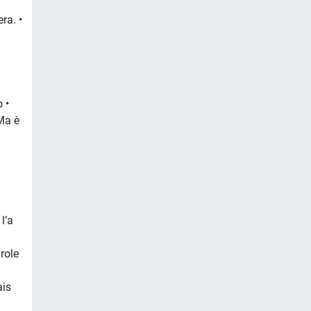
ra. •
 •
 Ma è
 l’a
arole
ais