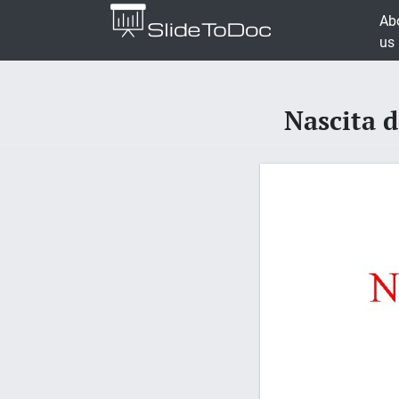
Ab
us
Nascita d