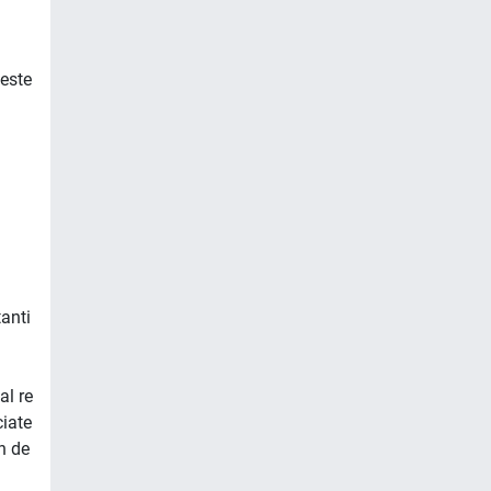
geste
anti
al re
iate
n de