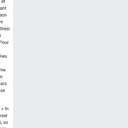
 et
ant
meon
um
ltresi
i
 Pour
Dieu
mme
on
mais
sse
 « In
nser
, so