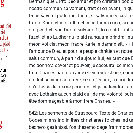
Germanique « Pro Deo amur et pro christian poblo
nostro commun salvament, d'ist di en avant, in qu
Deus savir et podir me dunat, si salvarai eo cist 
fradre Karlo et in aiudha et in cadhuna cosa, si c
om per dreit son fradra salvar dift, in o quid il mi a
fazet, et ab Ludher nul plaid nunquam prindrai, qu
meon vol cist meon fradre Karle in damno sit. » «
l'amour de Dieu et pour le peuple chrétien et notre
salut commun, à partir d'aujourd'hui, en tant que 
me donnera savoir et pouvoir, je secourrai ce mien
frère Charles par mon aide et en toute chose, co
on doit secourir son frère, selon l'équité, à conditi
qu'il fasse de même pour moi, et je ne tiendrai ja
avec Lothaire aucun plaid qui, de ma volonté, pui
être dommageable à mon frère Charles. »
842: Les serments de Strasbourg Texte de Charles
Godes minna ind in thes christianes folches ind u
bedhero gealtnissi, fon thesemo dage frammordes