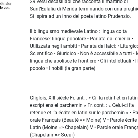
29 versi decasillabi che racconta il martirio di
Sant'Eulalia di Mérida terminando con una preghie
Si ispira ad un inno del poeta latino Prudenzio.
Il bilinguismo medievale Latino : lingua colta
Francese: lingua popolare • Parlata dai chierici •
Utilizzata negli ambiti • Parlata dai laici: • Liturgico
Scientifico • Giuridico • Non è accessibile a tutti •
lingua che abolisce le frontiere • Gli intellettuali • Il
popolo • I nobili (la gran parte)
Gliglois, XIII siècle Fr. ant. : « Cil la retint et en latin
escript ens el parchemin » Fr. cont. : « Celui-ci l’a
retenue et l’a écrite en latin sur le parchemin » • P
orale Français (Beauté => Moine) V • Parole écrite
Latin (Moine => Chapelain) V • Parole orale Franç
(Chapelain => Sœur)