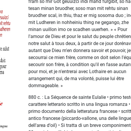
fram so mir Got geuuizci indi mahd furgibit, so ha
tesan minan bruodher, soso man mit rehtu sinan
bruodher scal, in thiu, thaz er mig sosoma duo ; in
mit Ludheren in nohheiniu thing ne gegango, zhe
minan uuillon imo ce scadhen uuerhen. » « Pour
l'amour de Dieu et pour le salut du peuple chrétien
notre salut à tous deux, à partir de ce jour dorénav
autant que Dieu m'en donnera savoir et pouvoir, je
secourrai ce mien frère, comme on doit selon l'équ
secourir son frère, à condition qu'il en fasse autan
pour moi, et je n'entrerai avec Lothaire en aucun
arrangement qui, de ma volonté, puisse lui être
dommageable. »
880 c. : La Séquence de sainte Eulalie • primo test
carattere letterario scritto in una lingua romanza •
primo documento della letteratura francese • scritt
antico francese (piccardo-vallone, una delle lingu
dell'area d‘oil) • Si tratta di un breve componiment