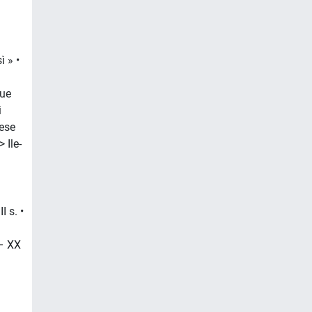
 » •
ue
i
nese
Ile-
I s. •
 – XX