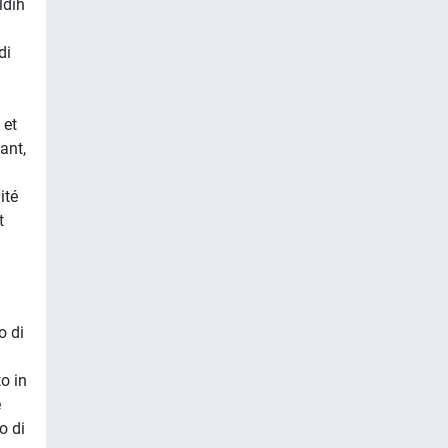
ldih
di
 et
ant,
ité
t
o di
o in
e
o di