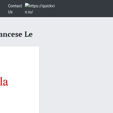
Contact
Us
rancese Le