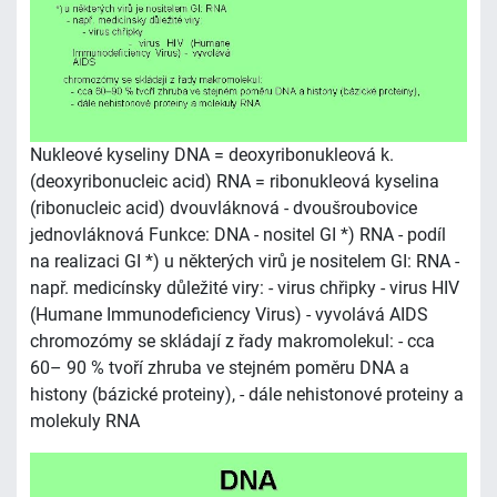
Nukleové kyseliny DNA = deoxyribonukleová k.
(deoxyribonucleic acid) RNA = ribonukleová kyselina
(ribonucleic acid) dvouvláknová - dvoušroubovice
jednovláknová Funkce: DNA - nositel GI *) RNA - podíl
na realizaci GI *) u některých virů je nositelem GI: RNA -
např. medicínsky důležité viry: - virus chřipky - virus HIV
(Humane Immunodeficiency Virus) - vyvolává AIDS
chromozómy se skládají z řady makromolekul: - cca
60– 90 % tvoří zhruba ve stejném poměru DNA a
histony (bázické proteiny), - dále nehistonové proteiny a
molekuly RNA