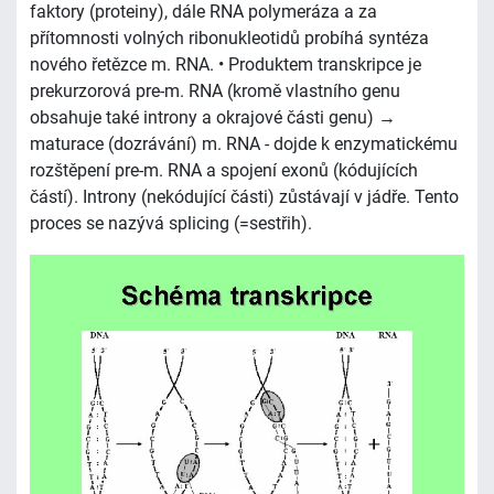
faktory (proteiny), dále RNA polymeráza a za
přítomnosti volných ribonukleotidů probíhá syntéza
nového řetězce m. RNA. • Produktem transkripce je
prekurzorová pre-m. RNA (kromě vlastního genu
obsahuje také introny a okrajové části genu) →
maturace (dozrávání) m. RNA - dojde k enzymatickému
rozštěpení pre-m. RNA a spojení exonů (kódujících
částí). Introny (nekódující části) zůstávají v jádře. Tento
proces se nazývá splicing (=sestřih).