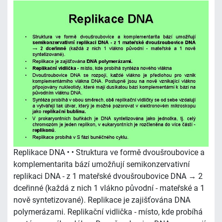
Replikace DNA • • Struktura ve formě dvoušroubovice a
komplementarita bází umožňují semikonzervativní
replikaci DNA - z 1 mateřské dvoušroubovice DNA → 2
dceřinné (každá z nich 1 vlákno původní - mateřské a 1
nově syntetizované). Replikace je zajišťována DNA
polymerázami. Replikační vidlička - místo, kde probíhá