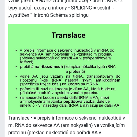
vznik pre-m. RNA => zrání (maturace) • pre-m. RNA - 2
typy úseků: exony a introny • SPLICING = sestřih -
„vystřižení“ intronů Schéma splicingu
Translace • = přepis informace o sekvenci nukleotidů v
m. RNA do sekvence AA (aminokyselin) ve vznikajícím
proteinu (překlad nukleotidů do pořadí AA v