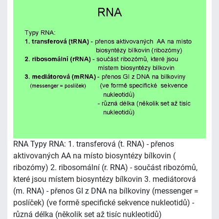
RNA Typy RNA: 1. transferová (t. RNA) - přenos
aktivovaných AA na místo biosyntézy bílkovin (
ribozómy) 2. ribosomální (r. RNA) - součást ribozómů,
které jsou místem biosyntézy bílkovin 3. mediátorová
(m. RNA) - přenos GI z DNA na bílkoviny (messenger =
poslíček) (ve formě specifické sekvence nukleotidů) -
různá délka (několik set až tisíc nukleotidů)