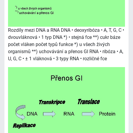
Rozdíly mezi DNA a RNA DNA • deoxyribóza • A, T, G, C •
dvouvláknová • 1 typ DNA *) • stejná fce **) cukr báze
počet vláken počet typů funkce *) u všech živých
organismů **) uchovávání a přenos GI RNA • ribóza • A,
U, G, C • ± 1 vláknová • 3 typy RNA • rozličné fce