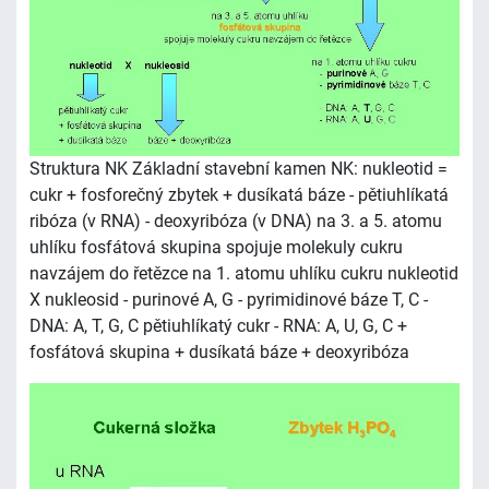
Struktura NK Základní stavební kamen NK: nukleotid =
cukr + fosforečný zbytek + dusíkatá báze - pětiuhlíkatá
ribóza (v RNA) - deoxyribóza (v DNA) na 3. a 5. atomu
uhlíku fosfátová skupina spojuje molekuly cukru
navzájem do řetězce na 1. atomu uhlíku cukru nukleotid
X nukleosid - purinové A, G - pyrimidinové báze T, C -
DNA: A, T, G, C pětiuhlíkatý cukr - RNA: A, U, G, C +
fosfátová skupina + dusíkatá báze + deoxyribóza