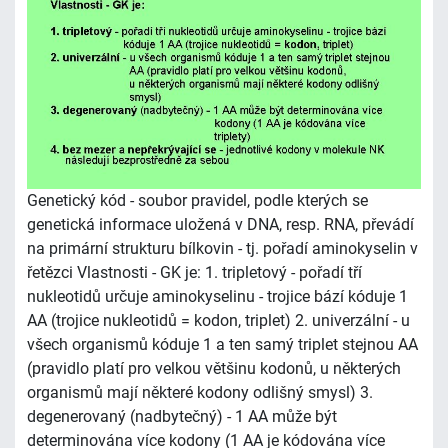
Genetický kód - soubor pravidel, podle kterých se
genetická informace uložená v DNA, resp. RNA, převádí
na primární strukturu bílkovin - tj. pořadí aminokyselin v
řetězci Vlastnosti - GK je: 1. tripletový - pořadí tří
nukleotidů určuje aminokyselinu - trojice bází kóduje 1
AA (trojice nukleotidů = kodon, triplet) 2. univerzální - u
všech organismů kóduje 1 a ten samý triplet stejnou AA
(pravidlo platí pro velkou většinu kodonů, u některých
organismů mají některé kodony odlišný smysl) 3.
degenerovaný (nadbytečný) - 1 AA může být
determinována více kodony (1 AA je kódována více