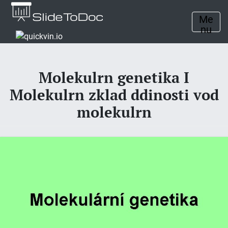
Me
nu
Molekulrn genetika I
Molekulrn zklad ddinosti vod
molekulrn