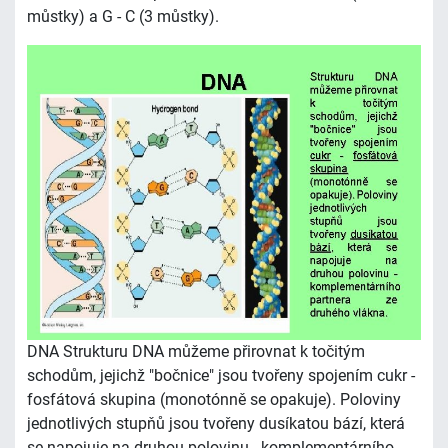
můstky) a G - C (3 můstky).
DNA Strukturu DNA můžeme přirovnat k točitým
schodům, jejichž "bočnice" jsou tvořeny spojením cukr -
fosfátová skupina (monotónně se opakuje). Poloviny
jednotlivých stupňů jsou tvořeny dusíkatou bází, která
se napojuje na druhou polovinu - komplementárního