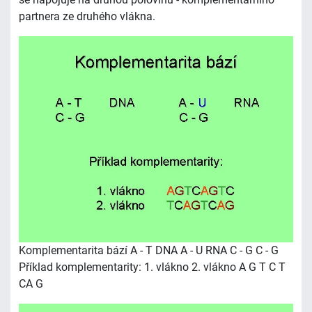
partnera ze druhého vlákna.
Komplementarita bází A - T DNA A - U RNA C - G C - G
Příklad komplementarity: 1. vlákno 2. vlákno A G T C T
CA G