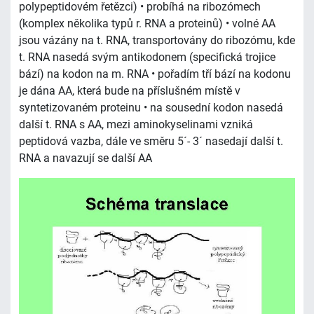
polypeptidovém řetězci) • probíhá na ribozómech
(komplex několika typů r. RNA a proteinů) • volné AA
jsou vázány na t. RNA, transportovány do ribozómu, kde
t. RNA nasedá svým antikodonem (specifická trojice
bází) na kodon na m. RNA • pořadím tří bází na kodonu
je dána AA, která bude na příslušném místě v
syntetizovaném proteinu • na sousední kodon nasedá
další t. RNA s AA, mezi aminokyselinami vzniká
peptidová vazba, dále ve směru 5´- 3´ nasedají další t.
RNA a navazují se další AA