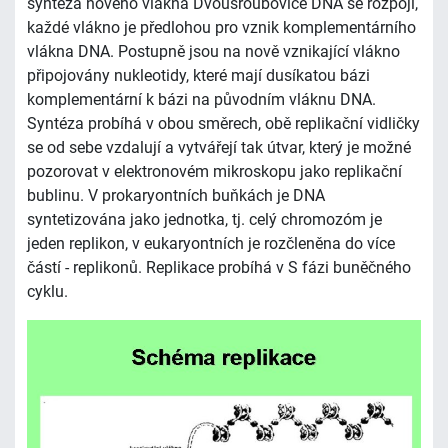
syntéza nového vlákna Dvoušroubovice DNA se rozpojí,
každé vlákno je předlohou pro vznik komplementárního
vlákna DNA. Postupně jsou na nově vznikající vlákno
připojovány nukleotidy, které mají dusíkatou bázi
komplementární k bázi na původním vláknu DNA.
Syntéza probíhá v obou směrech, obě replikační vidličky
se od sebe vzdalují a vytvářejí tak útvar, který je možné
pozorovat v elektronovém mikroskopu jako replikační
bublinu. V prokaryontních buňkách je DNA
syntetizována jako jednotka, tj. celý chromozóm je
jeden replikon, v eukaryontních je rozčleněna do více
částí - replikonů. Replikace probíhá v S fázi buněčného
cyklu.