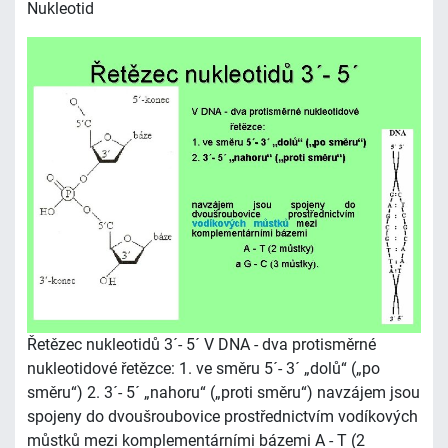
Nukleotid
Řetězec nukleotidů 3´- 5´ V DNA - dva protisměrné
nukleotidové řetězce: 1. ve směru 5´- 3´ „dolů“ („po
směru“) 2. 3´- 5´ „nahoru“ („proti směru“) navzájem jsou
spojeny do dvoušroubovice prostřednictvím vodíkových
můstků mezi komplementárními bázemi A - T (2