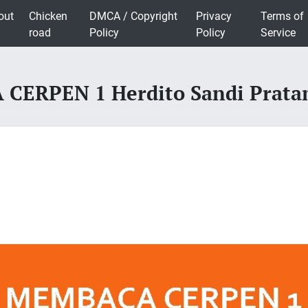
out
Chicken
DMCA / Copyright
Privacy
Terms of
road
Policy
Policy
Service
CERPEN 1 Herdito Sandi Prat