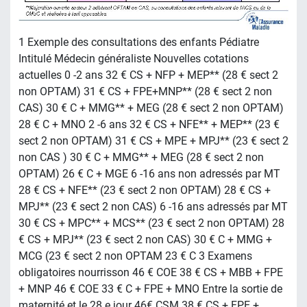
1 Exemple des consultations des enfants Pédiatre
Intitulé Médecin généraliste Nouvelles cotations
actuelles 0 -2 ans 32 € CS + NFP + MEP** (28 € sect 2
non OPTAM) 31 € CS + FPE+MNP** (28 € sect 2 non
CAS) 30 € C + MMG** + MEG (28 € sect 2 non OPTAM)
28 € C + MNO 2 -6 ans 32 € CS + NFE** + MEP** (23 €
sect 2 non OPTAM) 31 € CS + MPE + MPJ** (23 € sect 2
non CAS ) 30 € C + MMG** + MEG (28 € sect 2 non
OPTAM) 26 € C + MGE 6 -16 ans non adressés par MT
28 € CS + NFE** (23 € sect 2 non OPTAM) 28 € CS +
MPJ** (23 € sect 2 non CAS) 6 -16 ans adressés par MT
30 € CS + MPC** + MCS** (23 € sect 2 non OPTAM) 28
€ CS + MPJ** (23 € sect 2 non CAS) 30 € C + MMG +
MCG (23 € sect 2 non OPTAM 23 € C 3 Examens
obligatoires nourrisson 46 € COE 38 € CS + MBB + FPE
+ MNP 46 € COE 33 € C + FPE + MNO Entre la sortie de
maternité et le 28 e jour 46€ CSM 38 € CS + FPE +