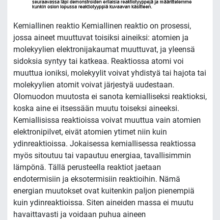
Kemiallinen reaktio Kemiallinen reaktio on prosessi,
jossa aineet muuttuvat toisiksi aineiksi: atomien ja
molekyylien elektronijakaumat muuttuvat, ja yleensä
sidoksia syntyy tai katkeaa. Reaktiossa atomi voi
muuttua ioniksi, molekyylit voivat yhdistyä tai hajota tai
molekyylien atomit voivat järjestyä uudestaan.
Olomuodon muutosta ei sanota kemialliseksi reaktioksi,
koska aine ei itsessään muutu toiseksi aineeksi.
Kemiallisissa reaktioissa voivat muuttua vain atomien
elektronipilvet, eivät atomien ytimet niin kuin
ydinreaktioissa. Jokaisessa kemiallisessa reaktiossa
myös sitoutuu tai vapautuu energiaa, tavallisimmin
lämpönä. Tällä perusteella reaktiot jaetaan
endotermisiin ja eksotermisiin reaktioihin. Nämä
energian muutokset ovat kuitenkin paljon pienempiä
kuin ydinreaktioissa. Siten aineiden massa ei muutu
havaittavasti ja voidaan puhua aineen