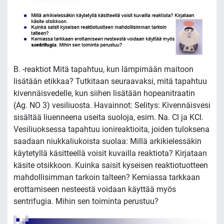
B. -reaktiot Mitä tapahtuu, kun lämpimään maitoon
lisätään etikkaa? Tutkitaan seuraavaksi, mitä tapahtuu
kivennäisvedelle, kun siihen lisätään hopeanitraatin
(Ag. NO 3) vesiliuosta. Havainnot: Selitys: Kivennäisvesi
sisältää liuenneena useita suoloja, esim. Na. Cl ja KCl.
Vesiliuoksessa tapahtuu ionireaktioita, joiden tuloksena
saadaan niukkaliukoista suolaa: Millä arkikielessäkin
käytetyllä käsitteellä voisit kuvailla reaktiota? Kirjataan
käsite otsikkoon. Kuinka saisit kyseisen reaktiotuotteen
mahdollisimman tarkoin talteen? Kemiassa tarkkaan
erottamiseen nesteestä voidaan käyttää myös
sentrifugia. Mihin sen toiminta perustuu?