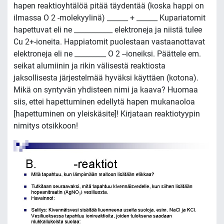
hapen reaktioyhtälöä pitää täydentää (koska happi on
ilmassa O 2 -molekyylinä) ______ + ______ Kupariatomit
hapettuvat eli ne ___________ elektroneja ja niistä tulee
Cu 2+-ioneita. Happiatomit puolestaan vastaanottavat
elektroneja eli ne _________ O 2 --ioneiksi. Päättele em.
seikat alumiinin ja rikin välisestä reaktiosta
jaksollisesta järjestelmää hyväksi käyttäen (kotona).
Mikä on syntyvän yhdisteen nimi ja kaava? Huomaa
siis, ettei hapettuminen edellytä hapen mukanaoloa
[hapettuminen on yleiskäsite]! Kirjataan reaktiotyypin
nimitys otsikkoon!