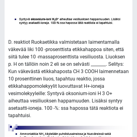
D. reaktiot Ruokaetikka valmistetaan laimentamalla
väkevää liki 100 -prosenttista etikkahappoa siten, että
siitä tulee 10 -massaprosenttista vesiliuosta. Liuoksen
p. H on tällöin noin 2 eli se on selvästi _______. Selitys:
Kun väkevästä etikkahaposta CH 3 COOH laimennetaan
10 prosenttinen liuos, tapahtuu reaktio, jossa
etikkahappomolekyylit luovuttavat H+-ioneja
vesimolekyyleille: Syntyvä oksonium-ioni H 3 O+
aiheuttaa vesiliuoksen happamuuden. Lisäksi syntyy
asetaatti-ioneja. 100 -%: ssa hapossa tätä reaktiota ei
tapahtuisi.