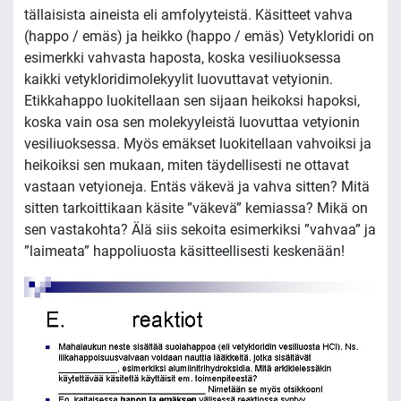
tällaisista aineista eli amfolyyteistä. Käsitteet vahva
(happo / emäs) ja heikko (happo / emäs) Vetykloridi on
esimerkki vahvasta haposta, koska vesiliuoksessa
kaikki vetykloridimolekyylit luovuttavat vetyionin.
Etikkahappo luokitellaan sen sijaan heikoksi hapoksi,
koska vain osa sen molekyyleistä luovuttaa vetyionin
vesiliuoksessa. Myös emäkset luokitellaan vahvoiksi ja
heikoiksi sen mukaan, miten täydellisesti ne ottavat
vastaan vetyioneja. Entäs väkevä ja vahva sitten? Mitä
sitten tarkoittikaan käsite ”väkevä” kemiassa? Mikä on
sen vastakohta? Älä siis sekoita esimerkiksi ”vahvaa” ja
”laimeata” happoliuosta käsitteellisesti keskenään!