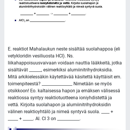
E. reaktiot Mahalaukun neste sisältää suolahappoa (eli
vetykloridin vesiliuosta HCl). Ns.
liikahappoisuusvaivaan voidaan nauttia lääkkeitä, jotka
sisältävät ______, esimerkiksi alumiinitrihydroksidia.
Mitä arkikielessäkin käytettävää käsitettä käyttäisit em.
toimenpiteestä? _______________ Nimetään se myös
otsikkoon! Eo. kaltaisessa hapon ja emäksen välisessä
reaktiossa syntyy reaktiotuotteena ioniyhdistettä ja
vettä. Kirjoita suolahapon ja alumiinitrihydroksidin
välinen reaktioyhtälö ja nimeä syntyvä suola. ____ +
_____ + _____. Al. Cl 3 on ___________.