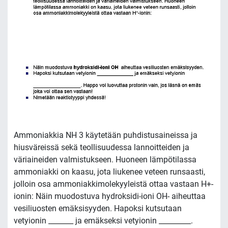
Ammoniakkia NH 3 käytetään puhdistusaineissa ja
hiusväreissä sekä teollisuudessa lannoitteiden ja
väriaineiden valmistukseen. Huoneen lämpötilassa
ammoniakki on kaasu, jota liukenee veteen runsaasti,
jolloin osa ammoniakkimolekyyleistä ottaa vastaan H+-
ionin: Näin muodostuva hydroksidi-ioni OH- aiheuttaa
vesiliuosten emäksisyyden. Hapoksi kutsutaan
vetyionin _______ ja emäkseksi vetyionin _________.