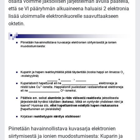
osalta voimme jaksollisen järjestelmän avulla päätellä,
että se VI pääryhmän alkuaineena haluaisi 2 elektronia
lisää uloimmalle elektronikuorelle saavuttaakseen
oktetin.
Piirretään havainnollistava kuvasarja elektronien
siirtymisestä ja ionien muodostumisesta: Kuparin ja