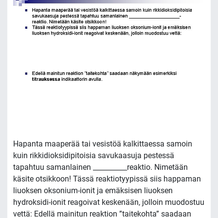
Hapanta maaperää tai vesistöä kalkittaessa samoin
kuin rikkidioksidipitoisia savukaasuja pestessä
tapahtuu samanlainen __________reaktio. Nimetään
käsite otsikkoon! Tässä reaktiotyypissä siis happaman
liuoksen oksonium-ionit ja emäksisen liuoksen
hydroksidi-ionit reagoivat keskenään, jolloin muodostuu
vettä: Edellä mainitun reaktion ”taitekohta” saadaan