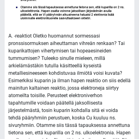
A. -reaktiot Oletko huomannut sormessasi
pronssisormuksen aiheuttaman vihreän renkaan? Tai
kuparikattojen vihertymisen tai hopeaesineiden
tummumisen? Tuleeko sinulle mieleen, millä
arkielämästäkin tutulla käsitteellä kyseistä
metalliesineeseen kohdistuvaa ilmiötä voisi kuvata?
Esimerkiksi kuparin ja ilman hapen reaktio on siis edellä
mainitun kaltainen reaktio, jossa elektroneja siirtyy
atomeilta toisille. Perusteet elektroniverhon
tapahtumille voidaan päätellä jaksollisesta
järjestelmästä, tosin kuparin kohdalla sitä ei voida
tehdä pääryhmiin perustuen, koska Cu kuuluu ns.
sivuryhmiin. Otamme siis tässä tapauksessa annettuna
tietona sen, että kuparilla on 2 ns. ulkoelektronia. Hapen