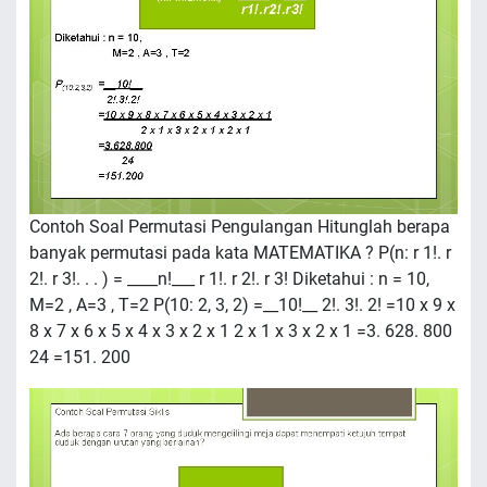
Contoh Soal Permutasi Pengulangan Hitunglah berapa
banyak permutasi pada kata MATEMATIKA ? P(n: r 1!. r
2!. r 3!. . . ) = ____n!___ r 1!. r 2!. r 3! Diketahui : n = 10,
M=2 , A=3 , T=2 P(10: 2, 3, 2) =__10!__ 2!. 3!. 2! =10 x 9 x
8 x 7 x 6 x 5 x 4 x 3 x 2 x 1 2 x 1 x 3 x 2 x 1 =3. 628. 800
24 =151. 200