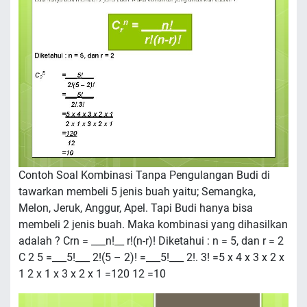
Contoh Soal Kombinasi Tanpa Pengulangan Budi di
tawarkan membeli 5 jenis buah yaitu; Semangka,
Melon, Jeruk, Anggur, Apel. Tapi Budi hanya bisa
membeli 2 jenis buah. Maka kombinasi yang dihasilkan
adalah ? Crn = ___n!__ r!(n-r)! Diketahui : n = 5, dan r = 2
C 2 5 =___5!___ 2!(5 – 2)! =___5!___ 2!. 3! =5 x 4 x 3 x 2 x
1 2 x 1 x 3 x 2 x 1 =120 12 =10