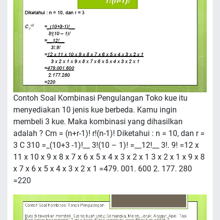
Contoh Soal Kombinasi Pengulangan Toko kue itu
menyediakan 10 jenis kue berbeda. Kamu ingin
membeli 3 kue. Maka kombinasi yang dihasilkan
adalah ? Crn = (n+r-1)! r!(n-1)! Diketahui : n = 10, dan r =
3 C 310 =_(10+3 -1)!__ 3!(10 – 1)! =__12!__ 3!. 9! =12 x
11 x 10 x 9 x 8 x 7 x 6 x 5 x 4 x 3 x 2 x 1 3 x 2 x 1 x 9 x 8
x 7 x 6 x 5 x 4 x 3 x 2 x 1 =479. 001. 600 2. 177. 280
=220