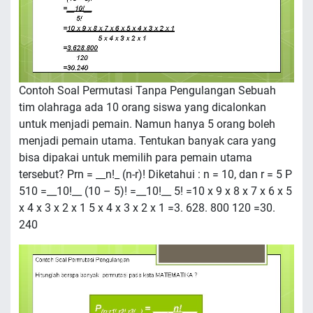
Contoh Soal Permutasi Tanpa Pengulangan Sebuah
tim olahraga ada 10 orang siswa yang dicalonkan
untuk menjadi pemain. Namun hanya 5 orang boleh
menjadi pemain utama. Tentukan banyak cara yang
bisa dipakai untuk memilih para pemain utama
tersebut? Prn = __n!_ (n-r)! Diketahui : n = 10, dan r = 5 P
510 =__10!__ (10 – 5)! =__10!__ 5! =10 x 9 x 8 x 7 x 6 x 5
x 4 x 3 x 2 x 1 5 x 4 x 3 x 2 x 1 =3. 628. 800 120 =30.
240