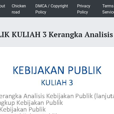
out
Chicken
DMCA / Copyright
Privacy
Terms
road
Policy
Policy
Servic
K KULIAH 3 Kerangka Analisis 