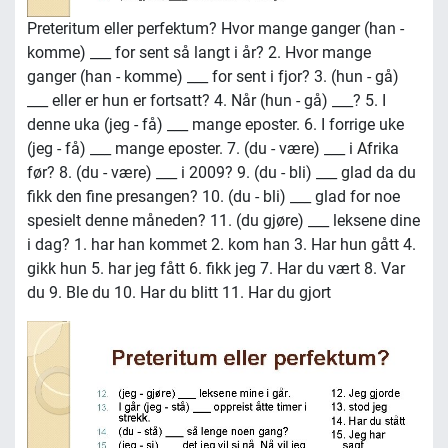
Preteritum eller perfektum? Hvor mange ganger (han -
komme) ___ for sent så langt i år? 2. Hvor mange
ganger (han - komme) ___ for sent i fjor? 3. (hun - gå)
___ eller er hun er fortsatt? 4. Når (hun - gå) ___? 5. I
denne uka (jeg - få) ___ mange eposter. 6. I forrige uke
(jeg - få) ___ mange eposter. 7. (du - være) ___ i Afrika
før? 8. (du - være) ___ i 2009? 9. (du - bli) ___ glad da du
fikk den fine presangen? 10. (du - bli) ___ glad for noe
spesielt denne måneden? 11. (du gjøre) ___ leksene dine
i dag? 1. har han kommet 2. kom han 3. Har hun gått 4.
gikk hun 5. har jeg fått 6. fikk jeg 7. Har du vært 8. Var
du 9. Ble du 10. Har du blitt 11. Har du gjort