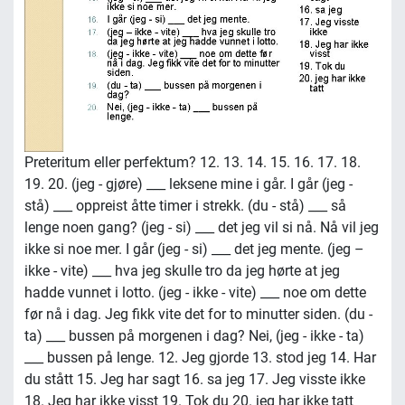
Preteritum eller perfektum? 12. 13. 14. 15. 16. 17. 18.
19. 20. (jeg - gjøre) ___ leksene mine i går. I går (jeg -
stå) ___ oppreist åtte timer i strekk. (du - stå) ___ så
lenge noen gang? (jeg - si) ___ det jeg vil si nå. Nå vil jeg
ikke si noe mer. I går (jeg - si) ___ det jeg mente. (jeg –
ikke - vite) ___ hva jeg skulle tro da jeg hørte at jeg
hadde vunnet i lotto. (jeg - ikke - vite) ___ noe om dette
før nå i dag. Jeg fikk vite det for to minutter siden. (du -
ta) ___ bussen på morgenen i dag? Nei, (jeg - ikke - ta)
___ bussen på lenge. 12. Jeg gjorde 13. stod jeg 14. Har
du stått 15. Jeg har sagt 16. sa jeg 17. Jeg visste ikke
18. Jeg har ikke visst 19. Tok du 20. jeg har ikke tatt