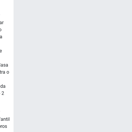
ar
o
va
e
Casa
ra o
ada
 2
antil
eros