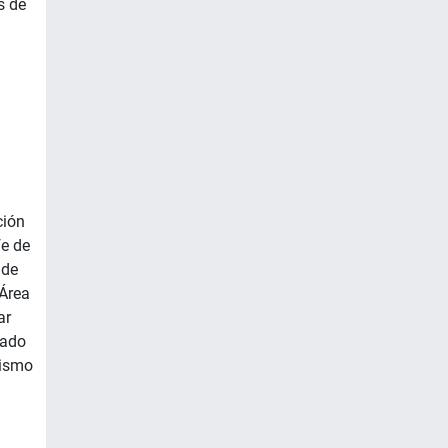
s de
ción
fe de
 de
Área
ar
gado
tismo