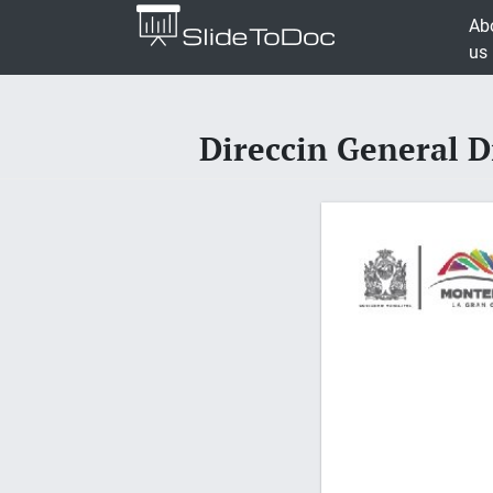
Ab
us
Direccin General D