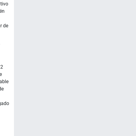
tivo
én
r de
 2
e
able
de
gado