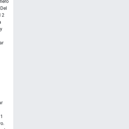
inero
 Del
 2
a
ey
ar
ar
 1
o.