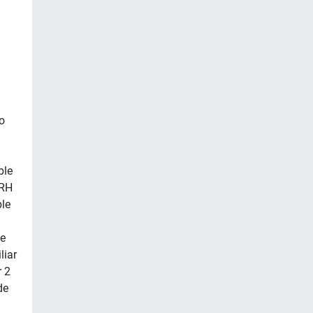
o
ble
 RH
ble
De
liar
r 2
de