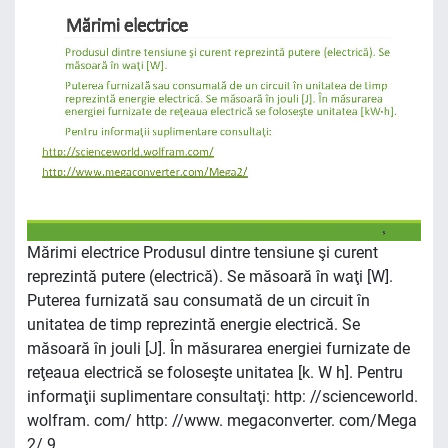
Mărimi electrice Produsul dintre tensiune şi curent
reprezintă putere (electrică). Se măsoară în waţi [W].
Puterea furnizată sau consumată de un circuit în
unitatea de timp reprezintă energie electrică. Se
măsoară în jouli [J]. În măsurarea energiei furnizate de
reţeaua electrică se foloseşte unitatea [k. W h]. Pentru
informaţii suplimentare consultaţi: http: //scienceworld.
wolfram. com/ http: //www. megaconverter. com/Mega
2/ 9