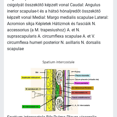
csigolyát összekötő képzelt vonal Caudal: Angulus
inerior scapulae-t és a hátsó hónaljredőt összekötő
képzelt vonal Medial: Margo medialis scapulae Lateral:
Acromion síkja Képletek Hátizmok és fasciáik N.
accessorius (a M. trapesiushoz) A. et N.
suprascapularis A. circumflexa scapulae A. et V.
circumflexa humeri posterior N. axillaris N. dorsalis
scapulae