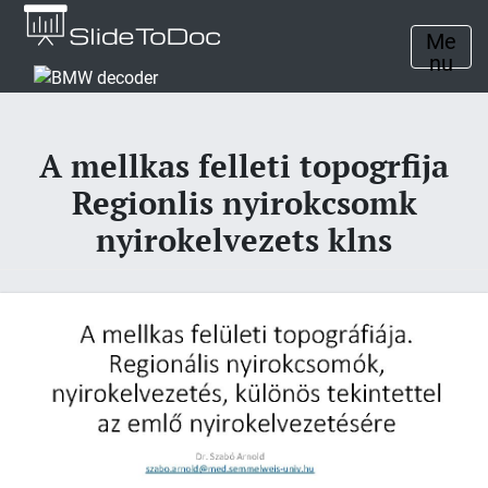
Me
nu
A mellkas felleti topogrfija
Regionlis nyirokcsomk
nyirokelvezets klns