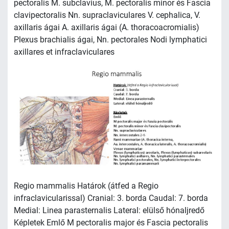
pectoralis M. subclavius, M. pectoralis minor és Fascia
clavipectoralis Nn. supraclaviculares V. cephalica, V.
axillaris ágai A. axillaris ágai (A. thoracoacromialis)
Plexus brachialis ágai, Nn. pectorales Nodi lymphatici
axillares et infraclaviculares
Regio mammalis Határok (átfed a Regio
infraclavicularissal) Cranial: 3. borda Caudal: 7. borda
Medial: Linea parasternalis Lateral: elülső hónaljredő
Képletek Emlő M pectoralis major és Fascia pectoralis