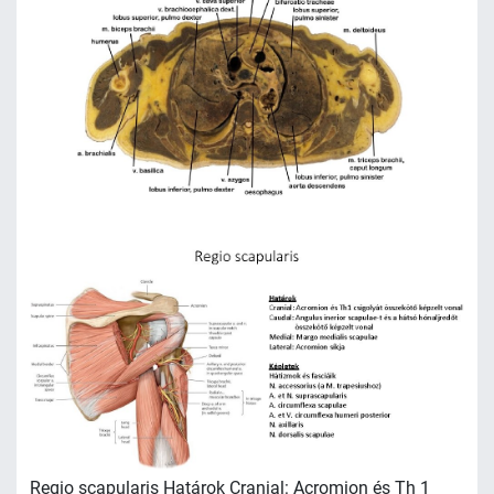
Regio scapularis Határok Cranial: Acromion és Th 1