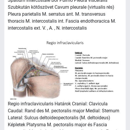
Spatium intercostale Bőr Pulmo Pleura visceralis
Szubkután kötőszövet Cavum pleurale (virtualis rés)
Pleura parietalis M. serratus ant. M. transversus
thoracis M. intercostalis int. Fascia endothoracica M.
intercostalis ext. V. , A. , N. intercostalis
Regio infraclavicularis Határok Cranial: Clavicula
Caudal: Rand des M. pectoralis major Medial: Sternum
Lateral: Sulcus deltoideopectoralis (M. deltoideus)
Képletek Platysma M. pectoralis major és Fascia