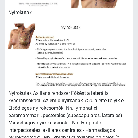
Nyirokutak
Nyirokutak Axillaris rendszer Főként a laterális
kvadránsokból. Az emlő nyirkának 75%-a erre folyik el. -
Elsődleges nyirokcsomók: Nn. lymphatici
paramammarii, pectorales (subscapulares, laterales) -
Másodlagos nyirokcsomók: : Nn. lymphatici
interpectorales, axillares centrales - Harmadlagos
nyirokcsomók: : Nn. lymphatici axillares apicales (a