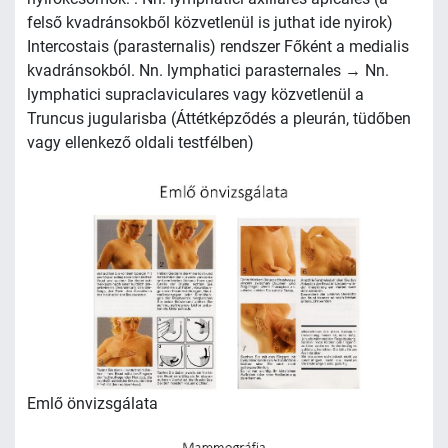
felső kvadránsokből közvetlenül is juthat ide nyirok)
Intercostais (parasternalis) rendszer Főként a medialis
kvadránsokból. Nn. lymphatici parasternales → Nn.
lymphatici supraclaviculares vagy közvetlenül a
Truncus jugularisba (Áttétképződés a pleurán, tüdőben
vagy ellenkező oldali testfélben)
Emlő önvizsgálata