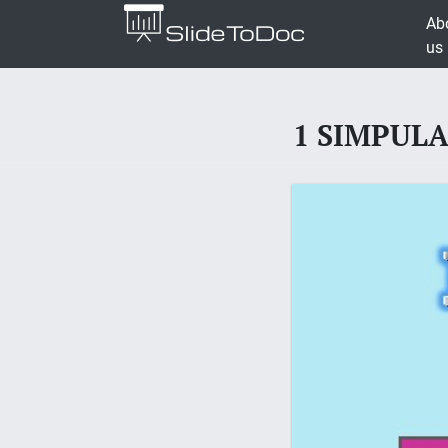
Ab
us
1 SIMPUL